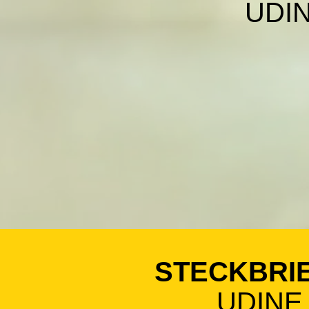
UDI
STECKBRI
UDINE