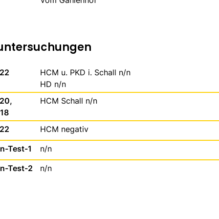
Vom Gahlenhof
untersuchungen
022
HCM u. PKD i. Schall n/n
HD n/n
020,
HCM Schall n/n
018
022
HCM negativ
-Test-1
n/n
-Test-2
n/n